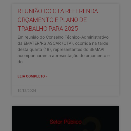
REUNIÃO DO CTA REFERENDA
ORÇAMENTO E PLANO DE
TRABALHO PARA 2025
Em reunião do Conselho Técnico-Administrativo
da EMATER/RS ASCAR (CTA), ocorrida na tarde
desta quarta (18), representantes do SEMAPI
acompanharam a apresentação do orçamento e
do
LEIA COMPLETO »
19/12/2024