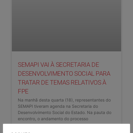
SEMAPI VAI À SECRETARIA DE
DESENVOLVIMENTO SOCIAL PARA
TRATAR DE TEMAS RELATIVOS À
FPE
Na manhã desta quarta (18), representantes do
SEMAPI tiveram agenda na Secretaria do
Desenvolvimento Social do Estado. Na pauta do
encontro, o andamento do processo