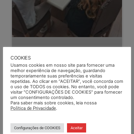
COOKIES
Usamos cookies em nosso site para fornecer uma
melhor experiência de navegação, guardando
temporariamente suas preferências e visitas
repetidas. Ao clicar em “ACEITAR”, você concorda com
o uso de TODOS os cookies. No entanto, você pode
visitar "CONFIGURAÇÕES DE COOKIES" para fornecer
um consentimento controlado.
Para saber mais sobre cookies, leia nossa
SEMAPI QUESTIONA FPE POR
Política de Privacidade
.
TROCA DE TURNO DE COLEGAS
Em reunião ocorrida na última quarta (12),
Configurações de COOKIES
Aceitar
diretoras do SEMAPI questionaram a gestão da