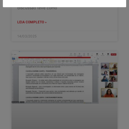
FPE sobre trocas de turno na instituição. A
discussão teve como
LEIA COMPLETO »
14/03/2025