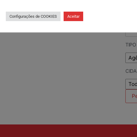
PES
Configurações de COOKIES
Aceitar
TIPO
CID