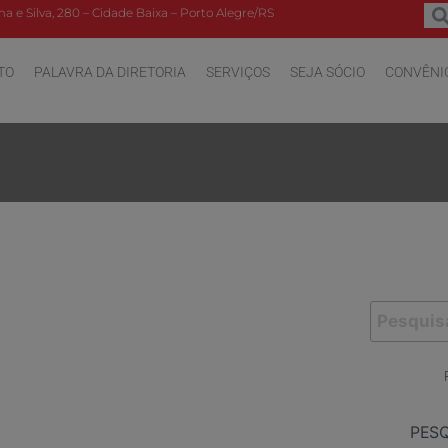
a e Silva, 280 – Cidade Baixa – Porto Alegre/RS
TO
PALAVRA DA DIRETORIA
SERVIÇOS
SEJA SÓCIO
CONVÊNI
PES