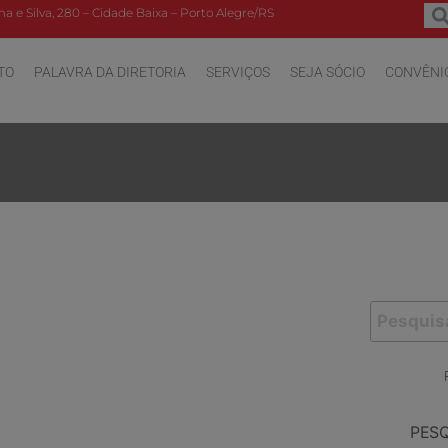
a e Silva, 280 – Cidade Baixa – Porto Alegre/RS
TO
PALAVRA DA DIRETORIA
SERVIÇOS
SEJA SÓCIO
CONVÊNI
PES