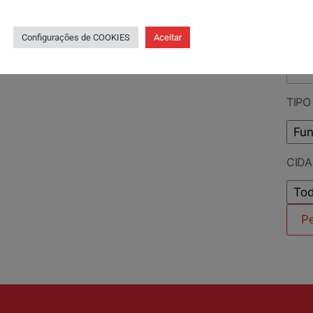
PES
Configurações de COOKIES
Aceitar
TIPO
CID