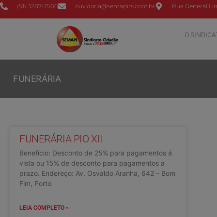
(51) 3287-7500
ouvidoria@semapirs.com.br
Rua General Lim
O SINDICA
FUNERÁRIA
FUNERÁRIA PIO XII
Benefício: Desconto de 25% para pagamentos á
vista ou 15% de desconto para pagamentos a
prazo. Endereço: Av. Osvaldo Aranha, 642 – Bom
Fim, Porto
LEIA COMPLETO »