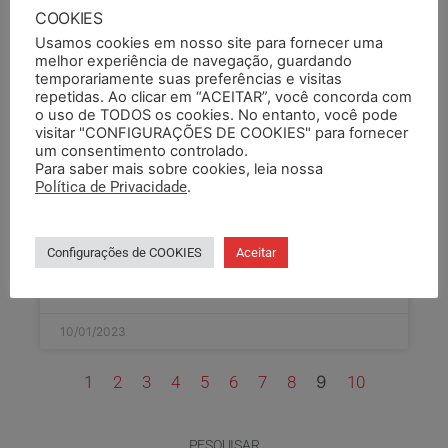
LEIA COMPLETO »
COOKIES
Usamos cookies em nosso site para fornecer uma
10/01/2023
melhor experiência de navegação, guardando
temporariamente suas preferências e visitas
repetidas. Ao clicar em “ACEITAR”, você concorda com
o uso de TODOS os cookies. No entanto, você pode
ACORDO COLETIVO FTSPEDRO
visitar "CONFIGURAÇÕES DE COOKIES" para fornecer
um consentimento controlado.
2022/2023 – REGISTRADO
Para saber mais sobre cookies, leia nossa
Política de Privacidade
.
Acordo coletivo relativo à data-base 2022/2023.
Registrado. Clique aqui para fazer o download do
documento.
Configurações de COOKIES
Aceitar
LEIA COMPLETO »
10/01/2023
1
2
3
4
5
6
7
8
9
10
PESQUISAR