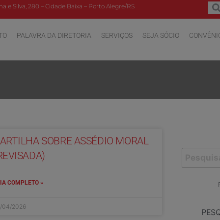
a e Silva, 280 – Cidade Baixa – Porto Alegre/RS
TO
PALAVRA DA DIRETORIA
SERVIÇOS
SEJA SÓCIO
CONVÊNI
ARTILHA SOBRE ASSÉDIO MORAL
REVISADA)
IA COMPLETO »
/04/2026
PES