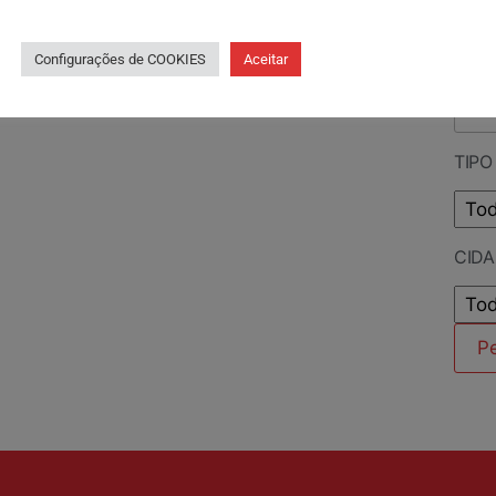
PES
Configurações de COOKIES
Aceitar
TIPO
CID