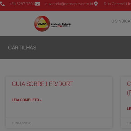
(51) 3287-7500
ouvidoria@semapirs.com.br
Rua General Lim
O SINDICA
CARTILHAS
GUIA SOBRE LER/DORT
C
(
LEIA COMPLETO »
LE
10/04/2026
10