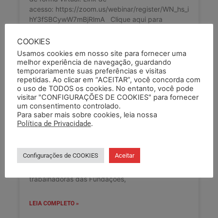
acesso: https://zoom.us/webinar/register/WN_hs_i
hY3fSBCywW7mBjRlmA Clique aqui para
COOKIES
LEIA COMPLETO »
Usamos cookies em nosso site para fornecer uma
melhor experiência de navegação, guardando
17/06/2026
temporariamente suas preferências e visitas
repetidas. Ao clicar em “ACEITAR”, você concorda com
o uso de TODOS os cookies. No entanto, você pode
visitar "CONFIGURAÇÕES DE COOKIES" para fornecer
EDITAL AGE FUNDAÇÕES, EMATER,
um consentimento controlado.
Para saber mais sobre cookies, leia nossa
UERGS E EGR – 19.05.26 ABERTURA
Política de Privacidade
.
DATA BASE 2026
Edital AGE abertura Data Base 2026/2027 a
Configurações de COOKIES
Aceitar
realizar-se dia 19 de maio de 2026, às 13h45min,
de forma virtual, para trabalhadores e
trabalhadoras das Fundações,
LEIA COMPLETO »