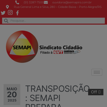
(51) 3287-7500
ouvidoria@semapirs.com.br
Rua General Lima e Silva, 280 – Cidade Baixa – Porto Alegre/RS
TRANSPOSIÇÃO
MAIO
Off
20
: SEMAPI
2025