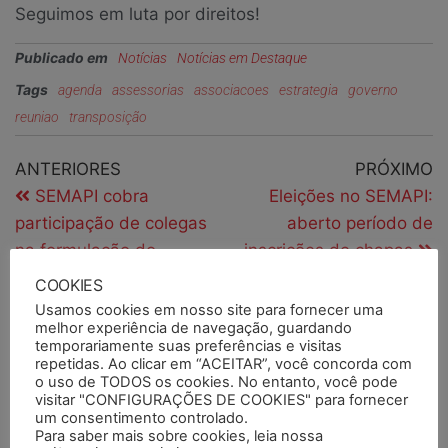
Seguimos em luta por direitos!
Publicado em
Notícias
Notícias em Destaque
Tags
agenda
assessorias
associacoes
estrategia
governo
reuniao
transposição
ANTERIORES
PRÓXIMO
SEMAPI cobra
Eleições no SEMAPI:
participação de colegas
aberto período de
na formulação do
inscrições de chapas
Processo seletivo interno
COOKIES
da EMATER/RS ASCAR
Usamos cookies em nosso site para fornecer uma
melhor experiência de navegação, guardando
temporariamente suas preferências e visitas
repetidas. Ao clicar em “ACEITAR”, você concorda com
PESQUISAR
o uso de TODOS os cookies. No entanto, você pode
visitar "CONFIGURAÇÕES DE COOKIES" para fornecer
um consentimento controlado.
Para saber mais sobre cookies, leia nossa