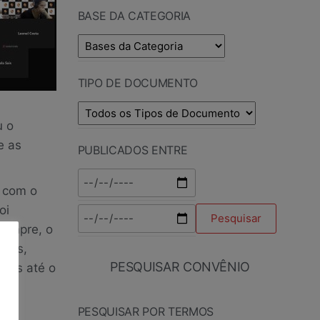
BASE DA CATEGORIA
TIPO DE DOCUMENTO
u o
e as
PUBLICADOS ENTRE
 com o
oi
sempre, o
ções,
PESQUISAR CONVÊNIO
ções até o
 a
PESQUISAR POR TERMOS