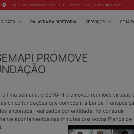
r
Rua General Lima e Silva, 280 – Cidade Baixa – Porto Alegre/RS
NDICATO
PALAVRA DA DIRETORIA
SERVIÇOS
SEJA S
SEMAPI PROMOVE
UNDAÇÃO
a última semana, o SEMAPI promoveu reuniões virtuais
das cinco fundações que compõem a Lei da Transposiçã
dos encontros, realizados por entidade, foi construir
mente apontamentos nas minutas dos novos Planos de
.