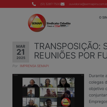
(51) 3287-7500
ouvidoria@semapirs.com.b
O SI
TRANSPOSIÇÃO: 
MAR
21
REUNIÕES POR F
2025
Por
IMPRENSA SEMAPI
Durante 
colegas 
objetivo 
conjunta
Empregos