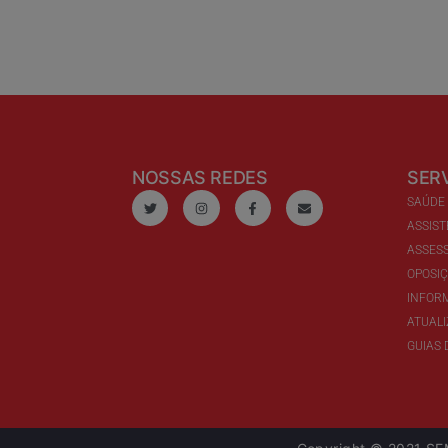
NOSSAS REDES
SER
SAÚDE
ASSIST
ASSESS
OPOSI
INFOR
ATUAL
GUIAS 