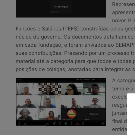
Represen
apresent
novos Pl
Funções e Salários (PEFS) construídas pelas ges
núcleo de governo. Os documentos detalham co
em cada fundação, e foram enviados ao SEMAPI 
suas contribuições. Prezando por um processo tra
material até a categoria para que todos e todas 
posições de colegas, anotadas para integrar as
A catego
tema e a 
excelente
resguardo
juntament
final da
entidade 