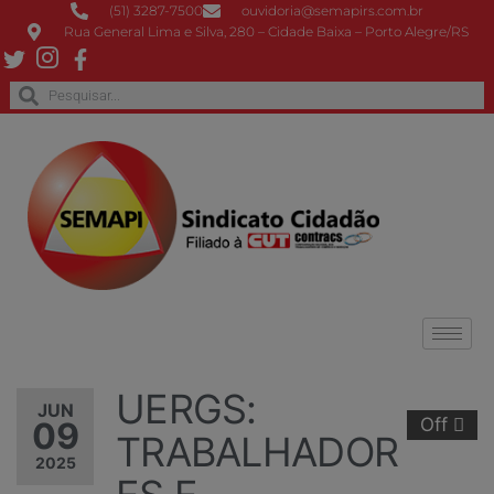
(51) 3287-7500
ouvidoria@semapirs.com.br
Rua General Lima e Silva, 280 – Cidade Baixa – Porto Alegre/RS
UERGS:
JUN
Off
09
TRABALHADOR
2025