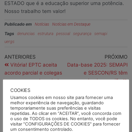
ESTADO que é a educação superior uma potência.
Nosso trabalho tem valor!
Publicado em
Notícias
Notícias em Destaque
Tags
denuncias
estrutura
pessoal
segurança
semapi
uergs
ANTERIORES
PRÓXIMO
Vitória! EPTC aceita
Data-base 2025: SEMAPI
acordo parcial e colegas
e SESCON/RS têm
passam a receber ainda
primeira reunião
em junho reajuste nos
COOKIES
vales
Usamos cookies em nosso site para fornecer uma
melhor experiência de navegação, guardando
temporariamente suas preferências e visitas
repetidas. Ao clicar em “ACEITAR”, você concorda com
o uso de TODOS os cookies. No entanto, você pode
PESQUISAR
visitar "CONFIGURAÇÕES DE COOKIES" para fornecer
um consentimento controlado.