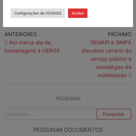
Publicado em
Notícias
Notícias em Destaque
Configurações de COOKIES
Aceitar
Tags
adicional
FPE
justica
ponto facultativo
vitoria
ANTERIORES
PRÓXIMO
Ato marca dia de
SEMAPI e SIMPA
homenagens à UERGS
discutem cenário do
serviço público e
estratégias de
mobilização
PESQUISAR
PESQUISAR DOCUMENTOS