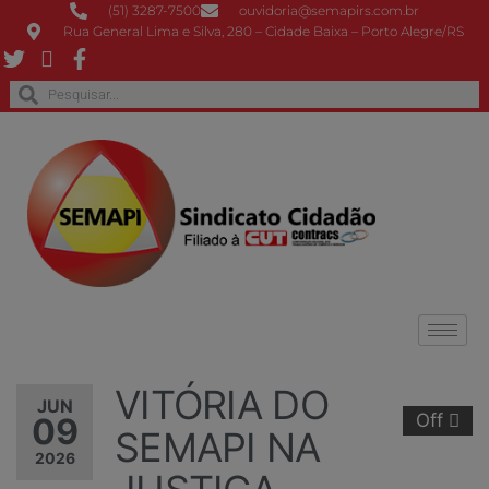
(51) 3287-7500
ouvidoria@semapirs.com.br
Rua General Lima e Silva, 280 – Cidade Baixa – Porto Alegre/RS
VITÓRIA DO
JUN
Off
09
SEMAPI NA
2026