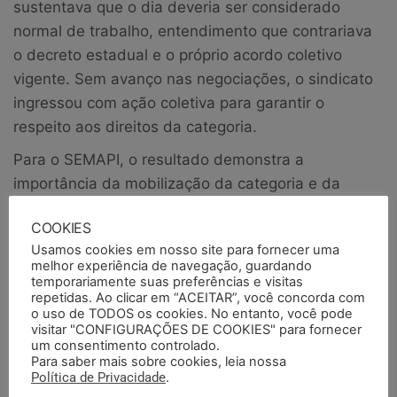
sustentava que o dia deveria ser considerado
normal de trabalho, entendimento que contrariava
o decreto estadual e o próprio acordo coletivo
vigente. Sem avanço nas negociações, o sindicato
ingressou com ação coletiva para garantir o
respeito aos direitos da categoria.
Para o SEMAPI, o resultado demonstra a
importância da mobilização da categoria e da
atuação permanente do sindicato na defesa dos
COOKIES
direitos dos trabalhadores e trabalhadoras. Mais
Usamos cookies em nosso site para fornecer uma
do que uma vitória financeira, a decisão representa
melhor experiência de navegação, guardando
o reconhecimento de que acordos coletivos devem
temporariamente suas preferências e visitas
repetidas. Ao clicar em “ACEITAR”, você concorda com
ser respeitados e cumpridos.
o uso de TODOS os cookies. No entanto, você pode
visitar "CONFIGURAÇÕES DE COOKIES" para fornecer
O SEMAPI seguirá vigilante e atuante para garantir
um consentimento controlado.
que nenhum direito conquistado pela categoria seja
Para saber mais sobre cookies, leia nossa
Política de Privacidade
.
desrespeitado. Nosso trabalho tem valor!