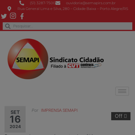
(51) 3287-7500
ouvidoria@semapirs.com.br
Rua General Lima e Silva, 280 – Cidade Baixa – Porto Alegre/RS
Por
IMPRENSA SEMAPI
SET
Off
16
2024