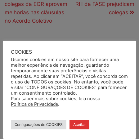
colegas da EGR aprovam
RH da FASE prejudicam
melhorias nas cláusulas
colegas
no Acordo Coletivo
PESQUISAR
COOKIES
Usamos cookies em nosso site para fornecer uma
melhor experiência de navegação, guardando
temporariamente suas preferências e visitas
PESQUISAR DOCUMENTOS
repetidas. Ao clicar em “ACEITAR”, você concorda com
o uso de TODOS os cookies. No entanto, você pode
visitar "CONFIGURAÇÕES DE COOKIES" para fornecer
um consentimento controlado.
PESQUISAR POR TERMOS
Para saber mais sobre cookies, leia nossa
Política de Privacidade
.
Configurações de COOKIES
Aceitar
BASE DA CATEGORIA