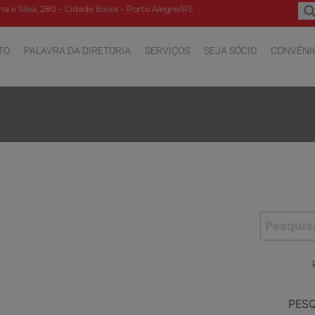
a e Silva, 280 – Cidade Baixa – Porto Alegre/RS
TO
PALAVRA DA DIRETORIA
SERVIÇOS
SEJA SÓCIO
CONVÊNI
PES