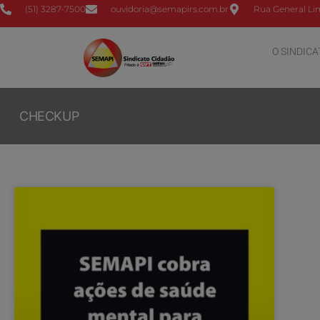
(51) 3287-7500
ouvidoria@semapirs.com.br
Rua General Lim
O SINDICA
CHECKUP