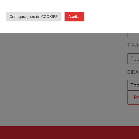
PES
Configurações de COOKIES
Aceitar
TIPO
CID