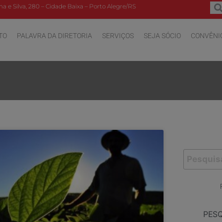
a e Silva, 280 – Cidade Baixa – Porto Alegre/RS
TO
PALAVRA DA DIRETORIA
SERVIÇOS
SEJA SÓCIO
CONVÊNI
PES