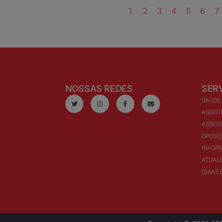
1
2
3
4
5
6
7
NOSSAS REDES
SER
SAÚDE
ASSIST
ASSESS
OPOSI
INFOR
ATUAL
GUIAS 