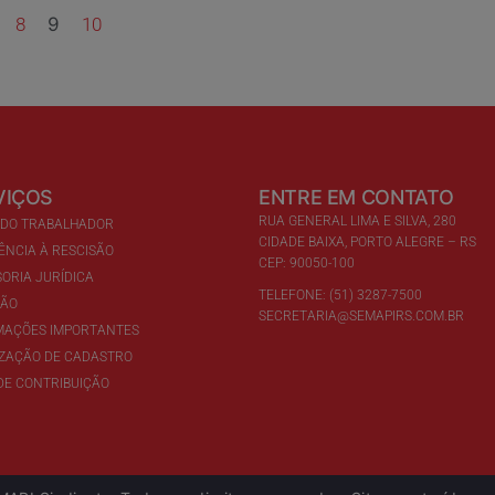
8
9
10
VIÇOS
ENTRE EM CONTATO
RUA GENERAL LIMA E SILVA, 280
 DO TRABALHADOR
CIDADE BAIXA, PORTO ALEGRE – RS
ÊNCIA À RESCISÃO
CEP: 90050-100
ORIA JURÍDICA
TELEFONE: (51) 3287-7500
ÇÃO
SECRETARIA@SEMAPIRS.COM.BR
MAÇÕES IMPORTANTES
IZAÇÃO DE CADASTRO
DE CONTRIBUIÇÃO