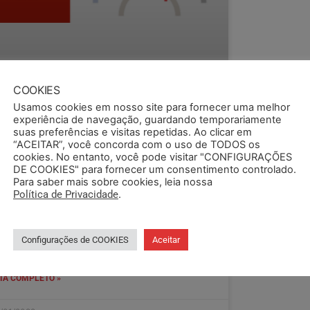
COOKIES
Usamos cookies em nosso site para fornecer uma melhor
experiência de navegação, guardando temporariamente
suas preferências e visitas repetidas. Ao clicar em
“ACEITAR”, você concorda com o uso de TODOS os
cookies. No entanto, você pode visitar "CONFIGURAÇÕES
DE COOKIES" para fornecer um consentimento controlado.
OVA DATA DA ASSEMBLEIA
Para saber mais sobre cookies, leia nossa
Política de Privacidade
.
 função de problemas técnicos ocorridos
rante a tarde desta terça-feira (25), a nova
sembleia de trabalhadores e trabalhadoras da
Configurações de COOKIES
Aceitar
rde Administradora de Cartões de
IA COMPLETO »