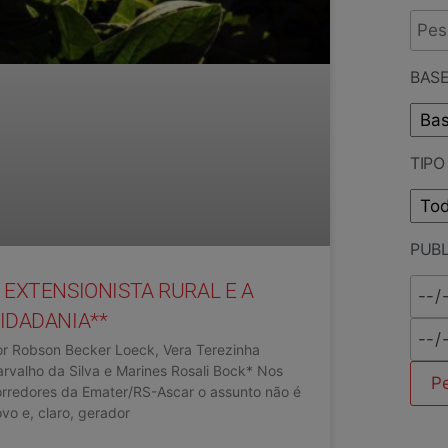
BASE
TIP
PUB
 EXTENSIONISTA RURAL E A
IDADANIA**
or Robson Becker Loeck, Vera Terezinha
rvalho da Silva e Marines Rosali Bock* Nos
rredores da Emater/RS-Ascar o assunto não é
vo e, claro, gerador