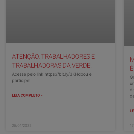
ATENÇÃO, TRABALHADORES E
M
TRABALHADORAS DA VERDE!
É
Acesse pelo link https://bit.ly/3KHdoou e
Gr
participe!
u
de
de
LEIA COMPLETO »
LE
25/01/2022
17