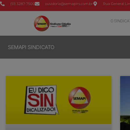
(51) 3287-7500
ouvidoria@semapirs.com.br
Rua General Lim
O SINDICA
SEMAPI SINDICATO