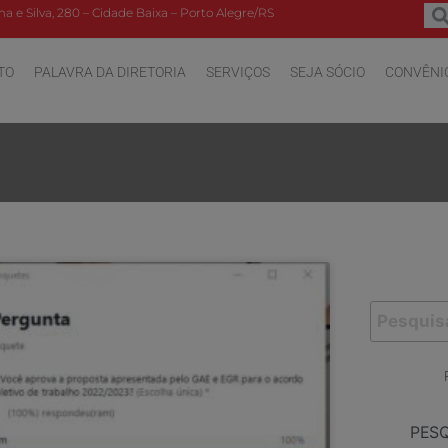
a e Silva, 280 – Cidade Baixa – Porto Alegre/RS
TO
PALAVRA DA DIRETORIA
SERVIÇOS
SEJA SÓCIO
CONVÊNI
PES