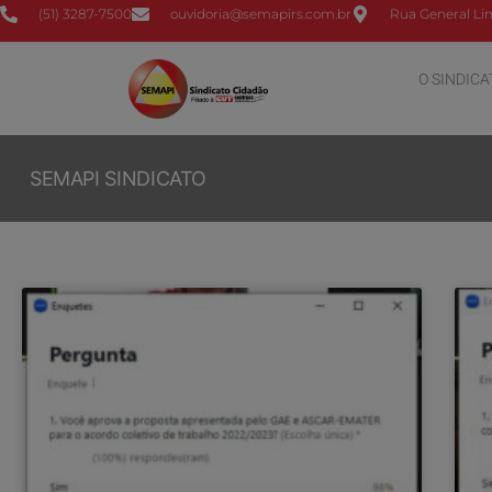
(51) 3287-7500
ouvidoria@semapirs.com.br
Rua General Lim
O SINDICA
SEMAPI SINDICATO