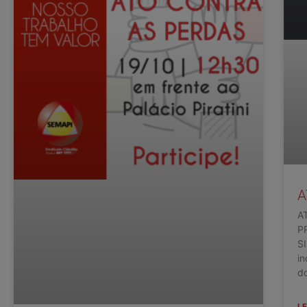
A
A
P
S
in
d
LE