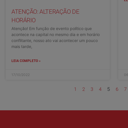
ATENÇÃO: ALTERAÇÃO DE
HORÁRIO
Atenção! Em função de evento político que
acontece na capital no mesmo dia e em horário
conflitante, nosso ato vai acontecer um pouco
mais tarde,
LEIA COMPLETO »
17/10/2022
06
1
2
3
4
5
6
7