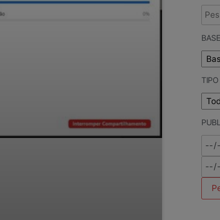
BASE
TIP
PUB