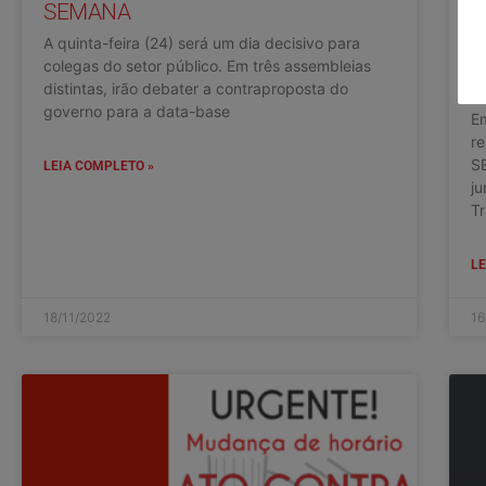
SEMANA
T
A quinta-feira (24) será um dia decisivo para
A
colegas do setor público. Em três assembleias
G
distintas, irão debater a contraproposta do
governo para a data-base
Em
re
SE
LEIA COMPLETO »
ju
Tr
LE
18/11/2022
16