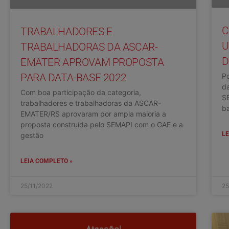
C
TRABALHADORES E
U
TRABALHADORAS DA ASCAR-
D
EMATER APROVAM PROPOSTA
Po
PARA DATA-BASE 2022
d
Com boa participação da categoria,
S
trabalhadores e trabalhadoras da ASCAR-
ba
EMATER/RS aprovaram por ampla maioria a
proposta construída pelo SEMAPI com o GAE e a
LE
gestão
LEIA COMPLETO »
25/11/2022
25