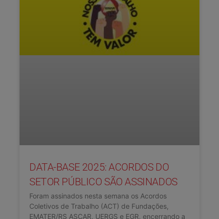
DATA-BASE 2025: ACORDOS DO
SETOR PÚBLICO SÃO ASSINADOS
Foram assinados nesta semana os Acordos
Coletivos de Trabalho (ACT) de Fundações,
EMATER/RS ASCAR, UERGS e EGR, encerrando a