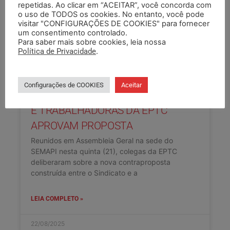
repetidas. Ao clicar em “ACEITAR”, você concorda com
o uso de TODOS os cookies. No entanto, você pode
visitar "CONFIGURAÇÕES DE COOKIES" para fornecer
um consentimento controlado.
Para saber mais sobre cookies, leia nossa
Política de Privacidade
.
Configurações de COOKIES
Aceitar
DATA-BASE 2025: TRABALHADORES
E TRABALHADORAS DA EPTC
APROVAM PROPOSTA
Reunidos em Assembleia Geral na sede do
SEMAPI nesta quinta (21), colegas da EPTC
deliberaram sobre a nova contraproposta
construída entre o Sindicato e a
LEIA COMPLETO »
22/08/2025