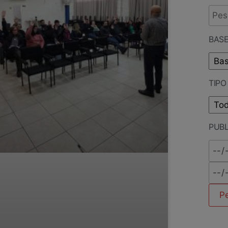
BASE
TIP
PUB