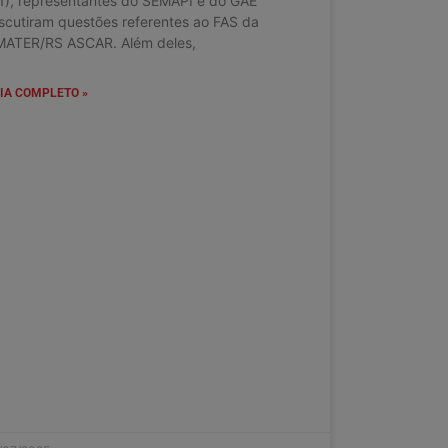
1), representantes do SEMAPI e do GAE
scutiram questões referentes ao FAS da
MATER/RS ASCAR. Além deles,
IA COMPLETO »