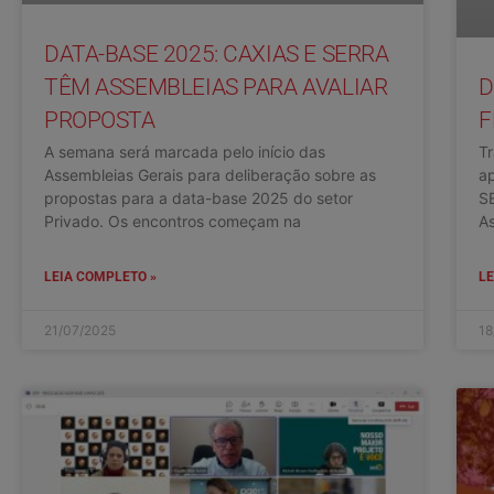
DATA-BASE 2025: CAXIAS E SERRA
TÊM ASSEMBLEIAS PARA AVALIAR
D
PROPOSTA
F
A semana será marcada pelo início das
T
Assembleias Gerais para deliberação sobre as
ap
propostas para a data-base 2025 do setor
S
Privado. Os encontros começam na
As
LEIA COMPLETO »
LE
21/07/2025
18