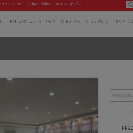
a e Silva, 280 – Cidade Baixa – Porto Alegre/RS
TO
PALAVRA DA DIRETORIA
SERVIÇOS
SEJA SÓCIO
CONVÊNI
PES