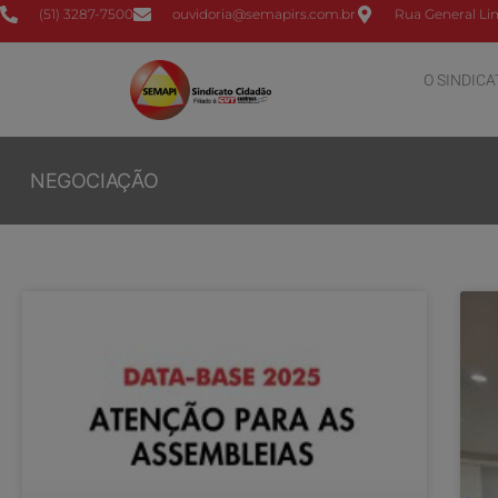
(51) 3287-7500
ouvidoria@semapirs.com.br
Rua General Lim
O SINDICA
NEGOCIAÇÃO