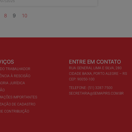
/07/2025
8
9
10
VIÇOS
ENTRE EM CONTATO
RUA GENERAL LIMA E SILVA, 280
 DO TRABALHADOR
CIDADE BAIXA, PORTO ALEGRE – RS
ÊNCIA À RESCISÃO
CEP: 90050-100
ORIA JURÍDICA
TELEFONE: (51) 3287-7500
ÇÃO
SECRETARIA@SEMAPIRS.COM.BR
MAÇÕES IMPORTANTES
IZAÇÃO DE CADASTRO
DE CONTRIBUIÇÃO