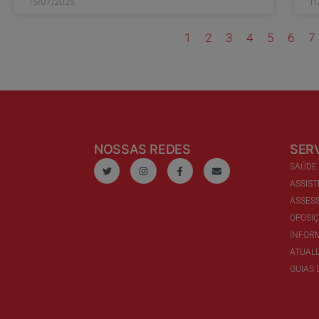
15/07/2025
11
1
2
3
4
5
6
7
NOSSAS REDES
SER
SAÚDE
ASSIST
ASSESS
OPOSI
INFOR
ATUAL
GUIAS 