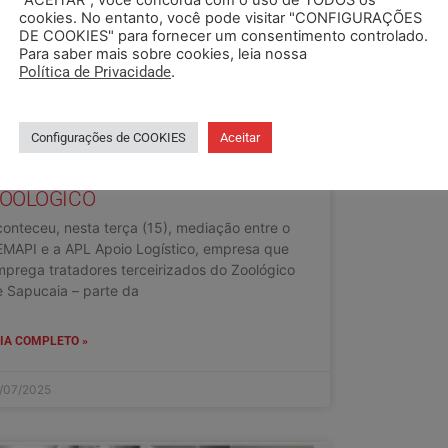
“ACEITAR”, você concorda com o uso de TODOS os
cookies. No entanto, você pode visitar "CONFIGURAÇÕES
DE COOKIES" para fornecer um consentimento controlado.
Para saber mais sobre cookies, leia nossa
Política de Privacidade
.
M MEDIAÇÃO, SEMAPI DEFENDE
Configurações de COOKIES
Aceitar
IREITOS DE TRATADORES DO
OOLÓGICO
onteceu, nesta terça (15), mediação entre o
EMAPI e a APL Apoio Logístico, empresa que
prega tratadores terceirizados do Zoológico
 Sapucaia – parte da
IA COMPLETO »
/07/2025