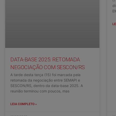
(1
di
E
LE
DATA-BASE 2025: RETOMADA
NEGOCIAÇÃO COM SESCON/RS
A tarde desta terça (15) foi marcada pela
retomada da negociação entre SEMAPI e
SESCON/RS, dentro da data-base 2025. A
reunião terminou com poucos, mas
LEIA COMPLETO »