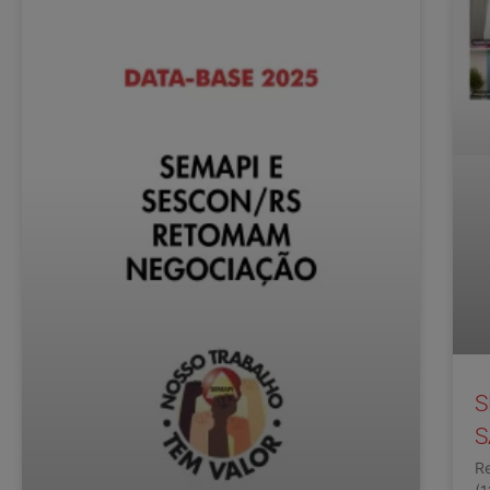
S
S
Re