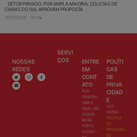
SETOR PRIVADO: POR AMPLA MAIORIA, COLEGAS DE
CAXIAS DO SUL APROVAM PROPOSTA
30/07/2026
Off
SERVI
ÇOS
NOSSAS
ENTRE
POLÍTI
REDES
EM
CAS
CONT
DE
ATO
PRIVA
RUA
CIDAD
GENERAL
E
LIMA E
LEIA
SILVA, 280
NOSSA
CIDADE
POLÍTICA
BAIXA,
DE
PORTO
PRIVACIDA
ALEGRE –
DE