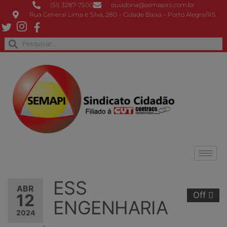
(51) 3287-7500
ouvidoria@semapirs.com.br
Rua General Lima e Silva, 280 – Cidade Baixa – Porto Alegre/RS
ESS
ABR
Off
12
ENGENHARIA
2024