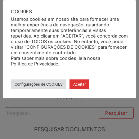
COOKIES
Usamos cookies em nosso site para fornecer uma
melhor experiência de navegação, guardando
temporariamente suas preferências e visitas
repetidas. Ao clicar em “ACEITAR”, você concorda com
o uso de TODOS os cookies. No entanto, você pode
visitar "CONFIGURAÇÕES DE COOKIES" para fornecer
um consentimento controlado.
ANTERIORES
PRÓXIMO
Para saber mais sobre cookies, leia nossa
Política de Privacidade
.
Pousada Convento São
Coluna Prime® Clínica de
Lourenço
Quiropraxia
Configurações de COOKIES
Aceitar
PESQUISAR
PESQUISAR DOCUMENTOS