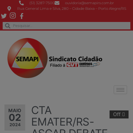
(51) 3287-7500
ouvidoria@semapirs.com.br
Rua General Lima e Silva, 280 – Cidade Baixa – Porto Alegre/RS
CTA
MAIO
Off
02
EMATER/RS-
2024