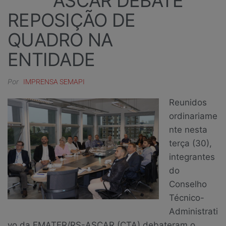
ASCAR DEBATE
REPOSIÇÃO DE
QUADRO NA
ENTIDADE
Por
IMPRENSA SEMAPI
Reunidos
ordinariame
nte nesta
terça (30),
integrantes
do
Conselho
Técnico-
Administrati
vo da EMATER/RS-ASCAR (CTA) debateram o