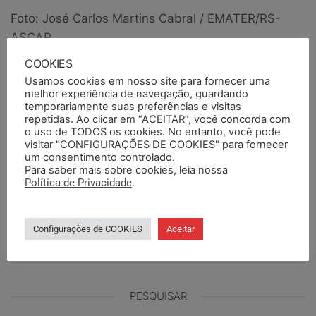
Foto: José Carlos Martins Cabral / EMATER/RS-
ASCAR
COOKIES
Publicado em
Notícias
Notícias em Destaque
Usamos cookies em nosso site para fornecer uma
Tags
concurso
cta
emater
orçamento
seleção
semapi
melhor experiência de navegação, guardando
temporariamente suas preferências e visitas
repetidas. Ao clicar em “ACEITAR”, você concorda com
ANTERIORES
PRÓXIMO
o uso de TODOS os cookies. No entanto, você pode
visitar "CONFIGURAÇÕES DE COOKIES" para fornecer
SEMAPI e Sindijus
SEMAPI permanece
um consentimento controlado.
protocolam Ação Civil
fechado nesta sexta (3)
Para saber mais sobre cookies, leia nossa
Política de Privacidade
.
Pública contra suspensão
de atendimento pelo IPE
Saúde em 18 hospitais
Configurações de COOKIES
Aceitar
gaúchos
PESQUISAR