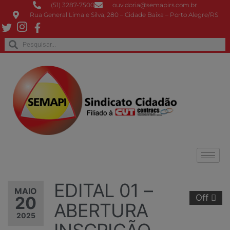
(51) 3287-7500
ouvidoria@semapirs.com.br
Rua General Lima e Silva, 280 – Cidade Baixa – Porto Alegre/RS
EDITAL 01 –
MAIO
Off
20
ABERTURA
2025