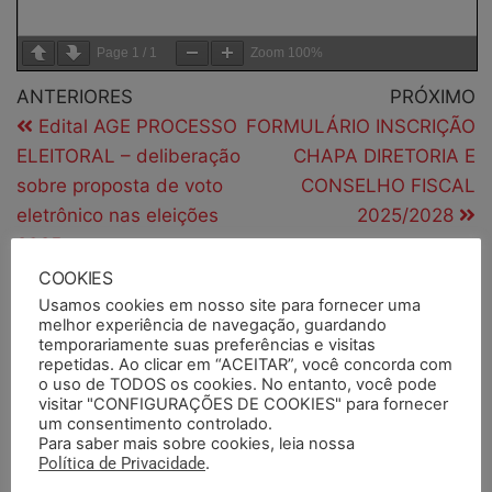
Page
1
/
1
Zoom
100%
ANTERIORES
PRÓXIMO
Edital AGE PROCESSO
FORMULÁRIO INSCRIÇÃO
ELEITORAL – deliberação
CHAPA DIRETORIA E
sobre proposta de voto
CONSELHO FISCAL
eletrônico nas eleições
2025/2028
2025
COOKIES
Usamos cookies em nosso site para fornecer uma
melhor experiência de navegação, guardando
PESQUISAR
temporariamente suas preferências e visitas
repetidas. Ao clicar em “ACEITAR”, você concorda com
o uso de TODOS os cookies. No entanto, você pode
visitar "CONFIGURAÇÕES DE COOKIES" para fornecer
um consentimento controlado.
PESQUISAR DOCUMENTOS
Para saber mais sobre cookies, leia nossa
Política de Privacidade
.