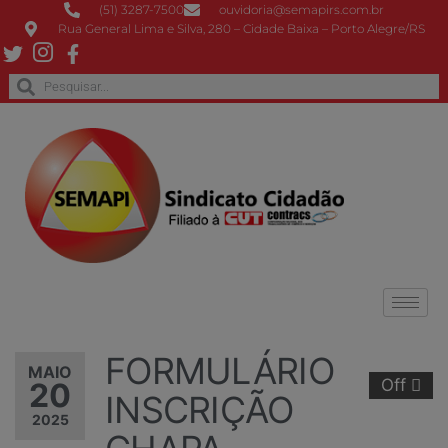
(51) 3287-7500
ouvidoria@semapirs.com.br
Rua General Lima e Silva, 280 – Cidade Baixa – Porto Alegre/RS
FORMULÁRIO
MAIO
Off
20
INSCRIÇÃO
2025