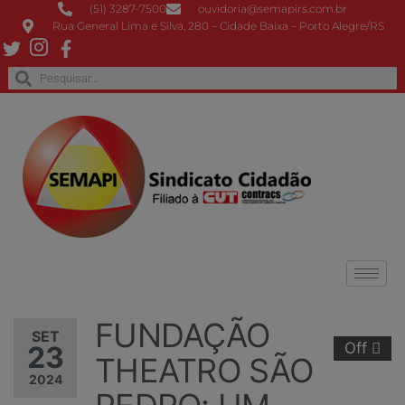
(51) 3287-7500
ouvidoria@semapirs.com.br
Rua General Lima e Silva, 280 – Cidade Baixa – Porto Alegre/RS
FUNDAÇÃO
SET
Off
23
THEATRO SÃO
2024