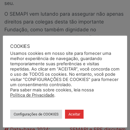
seu.
O SEMAPI vem lutando para assegurar não apenas
direitos para colegas desta tão importante
Fundação, como também dignidade no
desenvolvimento de seu trabalho. Afinal, uma
sociedade sem cultura forma apenas um povo
COOKIES
manipulável, sem senso crítico – e isso não
Usamos cookies em nosso site para fornecer uma
melhor experiência de navegação, guardando
podemos tolerar. Seguimos, pela luta de quem
temporariamente suas preferências e visitas
acredita e ama a cultura!
repetidas. Ao clicar em “ACEITAR”, você concorda com
o uso de TODOS os cookies. No entanto, você pode
visitar "CONFIGURAÇÕES DE COOKIES" para fornecer
Publicado em
Notícias
Notícias em Destaque
Palavra da
um consentimento controlado.
Diretoria
Para saber mais sobre cookies, leia nossa
Política de Privacidade
.
Tags
artigo
cultura
FTSP
palavra da diretoria
sao pedro
theatro
Configurações de COOKIES
Aceitar
ANTERIORES
PRÓXIMO
Data-base 2024:
SEMAPI e FPE discutem