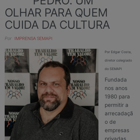
PEDRO: UM
OLHAR PARA QUEM
CUIDA DA CULTURA
Por
IMPRENSA SEMAPI
Por Edgar Costa,
diretor colegiado
do SEMAPI
Fundada
nos anos
1980 para
permitir a
arrecadaçã
o de
empresas
privadas