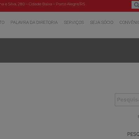
a e Silva, 280 – Cidade Baixa – Porto Alegre/RS
TO
PALAVRA DA DIRETORIA
SERVIÇOS
SEJA SÓCIO
CONVÊNI
PES