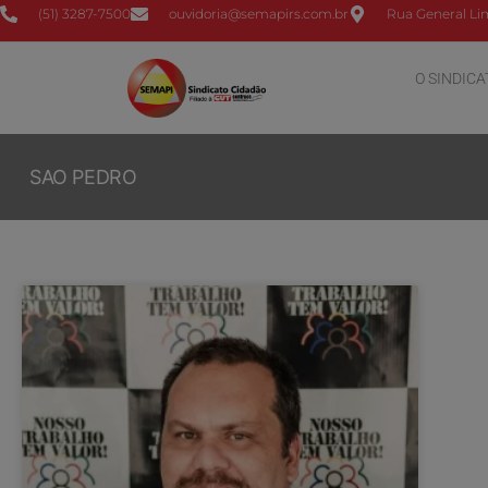
(51) 3287-7500
ouvidoria@semapirs.com.br
Rua General Lim
O SINDICA
SAO PEDRO