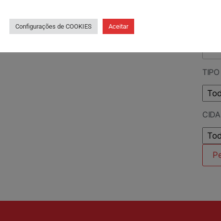
PES
Configurações de COOKIES
Aceitar
TIPO
CID