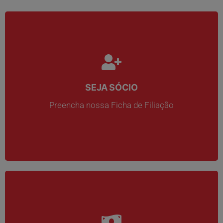
SEJA SÓCIO
SEJA SÓCIO
Preencha nossa Ficha de Filiação
Preencha nossa Ficha de Filiação