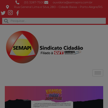
(51) 3287-7500
ouvidoria@semapirs.com.br
Rua General Lima e Silva, 280 – Cidade Baixa – Porto Alegre/RS