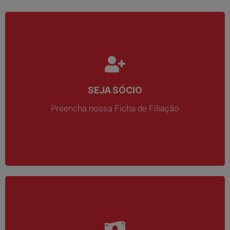
SEJA SÓCIO
SEJA SÓCIO
Preencha nossa Ficha de Filiação
Preencha nossa Ficha de Filiação