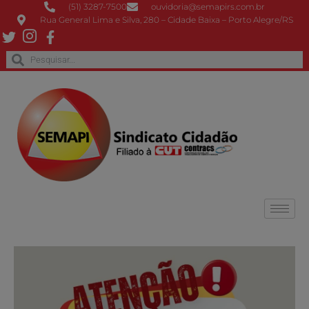
(51) 3287-7500
ouvidoria@semapirs.com.br
Rua General Lima e Silva, 280 – Cidade Baixa – Porto Alegre/RS