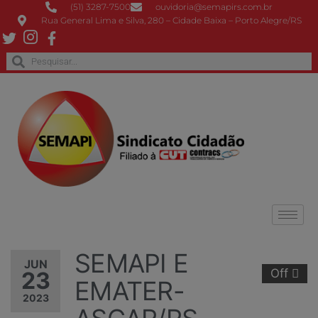
(51) 3287-7500
ouvidoria@semapirs.com.br
Rua General Lima e Silva, 280 – Cidade Baixa – Porto Alegre/RS
SEMAPI E
JUN
Off
23
EMATER-
2023