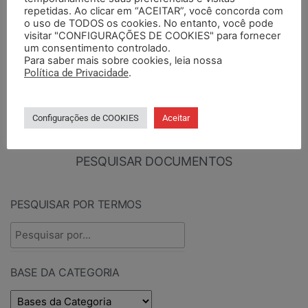
articulações no SEMAPI
avanços: a semana de
repetidas. Ao clicar em “ACEITAR”, você concorda com
em busca de soluções
negociações no setor
o uso de TODOS os cookies. No entanto, você pode
visitar "CONFIGURAÇÕES DE COOKIES" para fornecer
para a FASE
Privado
um consentimento controlado.
Para saber mais sobre cookies, leia nossa
Política de Privacidade
.
PESQUISAR
Configurações de COOKIES
Aceitar
PESQUISAR DOCUMENTOS
PESQUISAR POR TERMOS
BASE DA CATEGORIA