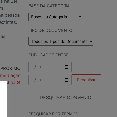
s na Lei
BASE DA CATEGORIA
am
ma pessoa
extintas.
TIPO DE DOCUMENTO
das
PUBLICADOS ENTRE
PRÓXIMO
 mediação
 Justiça
PESQUISAR CONVÊNIO
PESQUISAR POR TERMOS