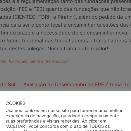
sões e a regulamentação tanto das fundações presente
posição (FEE e FZB) quanto das fundações que não for
adas (CIENTEC, FDRH e Piratini), além do pedido de u
ncia para ser o ponto focal e encaminhar questões das 
 fim do prazo e a necessidade de se encaminhar nova
e futuro funcional das trabalhadoras e trabalhadores 
tos destes colegas. Nosso trabalho tem valor!
ntas
fundacoes
semapi
transposição
do Sul
Avaliação de Desempenho da FPE é tema de
na
COOKIES
Usamos cookies em nosso site para fornecer uma melhor
experiência de navegação, guardando temporariamente
suas preferências e visitas repetidas. Ao clicar em
“ACEITAR”, você concorda com o uso de TODOS os