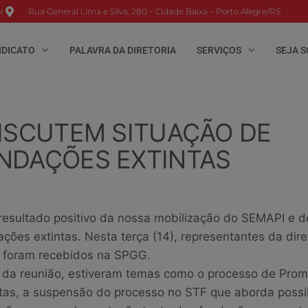
r
Rua General Lima e Silva, 280 – Cidade Baixa – Porto Alegre/RS
NDICATO
PALAVRA DA DIRETORIA
SERVIÇOS
SEJA S
DISCUTEM SITUAÇÃO DE
NDAÇÕES EXTINTAS
resultado positivo da nossa mobilização do SEMAPI e d
ções extintas. Nesta terça (14), representantes da dire
o foram recebidos na SPGG.
 da reunião, estiveram temas como o processo de Pro
ntas, a suspensão do processo no STF que aborda possi