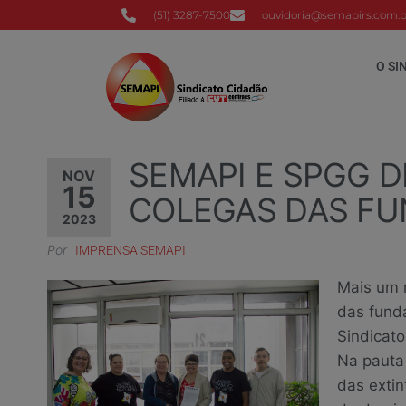
(51) 3287-7500
ouvidoria@semapirs.com.b
O SI
SEMAPI E SPGG 
NOV
15
COLEGAS DAS FU
2023
Por
IMPRENSA SEMAPI
Mais um 
das funda
Sindicat
Na pauta
das exti