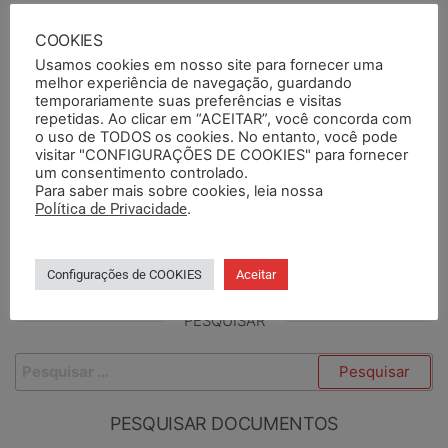
Publicado em
Notícias
Notícias em Destaque
COOKIES
Tags
assembleia
caxias do sul
database 2024
semapi
Usamos cookies em nosso site para fornecer uma
melhor experiência de navegação, guardando
topsul
temporariamente suas preferências e visitas
repetidas. Ao clicar em “ACEITAR”, você concorda com
ANTERIORES
PRÓXIMO
o uso de TODOS os cookies. No entanto, você pode
visitar "CONFIGURAÇÕES DE COOKIES" para fornecer
SEMAPI acompanha
Transposição: primeira
um consentimento controlado.
audiência pública sobre
reunião oficial com
Para saber mais sobre cookies, leia nossa
Política de Privacidade
.
Racismo e Economia em
Sindicato na Comissão
Santa Maria
Especial tem avanços
Configurações de COOKIES
Aceitar
PESQUISAR
PESQUISAR DOCUMENTOS