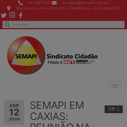
(51) 3287-7500
ouvidoria@semapirs.com.br
Rua General Lima e Silva, 280 – Cidade Baixa – Porto Alegre/RS
SEMAPI EM
ABR
Off
12
CAXIAS:
2024