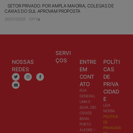
SETOR PRIVADO: POR AMPLA MAIORIA, COLEGAS DE
CAXIAS DO SUL APROVAM PROPOSTA
30/07/2026
Off
SERVI
ÇOS
NOSSAS
ENTRE
POLÍTI
REDES
EM
CAS
CONT
DE
ATO
PRIVA
RUA
CIDAD
GENERAL
E
LIMA E
LEIA
SILVA, 280
NOSSA
CIDADE
POLÍTICA
BAIXA,
DE
PORTO
PRIVACIDA
ALEGRE –