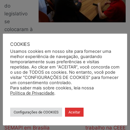
do
legislativo
se
colocaram à
disposição para criar canais de trocas do Sindicato
COOKIES
nas políticas públicas referentes à área, exercendo
Usamos cookies em nosso site para fornecer uma
seu papel participativo como membro da sociedade
melhor experiência de navegação, guardando
civil. Seguimos em luta e vigilantes, na expectativa
temporariamente suas preferências e visitas
repetidas. Ao clicar em “ACEITAR”, você concorda com
da confirmação de boas notícias. Nosso trabalho
o uso de TODOS os cookies. No entanto, você pode
tem valor!
visitar "CONFIGURAÇÕES DE COOKIES" para fornecer
um consentimento controlado.
Para saber mais sobre cookies, leia nossa
Publicado em
Notícias
Notícias em Destaque
Política de Privacidade
.
ANTERIORES
PRÓXIMO
Acolhimento
Ato em Pelotas protesta
Configurações de COOKIES
Aceitar
institucional é pauta do
contra precarização do
SEMAPI em Brasília
trabalho na CEEE