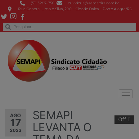
(51) 3287-7500
ouvidoria@semapirs.com.br
Rua General Lima e Silva, 280 – Cidade Baixa – Porto Alegre/RS
SEMAPI
AGO
Off
17
LEVANTA O
2023