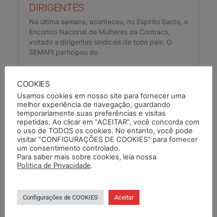
DIRIGENTES
Na última semana, aconteceu, no Espírito Santo, o
Encontro Nacional de Mulheres da Contracs,
voltado a dirigentes sindicais de todo país. O
SEMAPI participou do
LEIA COMPLETO »
COOKIES
Usamos cookies em nosso site para fornecer uma
03/11/2025
melhor experiência de navegação, guardando
temporariamente suas preferências e visitas
repetidas. Ao clicar em “ACEITAR”, você concorda com
o uso de TODOS os cookies. No entanto, você pode
visitar "CONFIGURAÇÕES DE COOKIES" para fornecer
um consentimento controlado.
Para saber mais sobre cookies, leia nossa
Política de Privacidade
.
Configurações de COOKIES
Aceitar