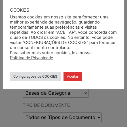
PESQUISAR
COOKIES
Usamos cookies em nosso site para fornecer uma
melhor experiência de navegação, guardando
temporariamente suas preferências e visitas
repetidas. Ao clicar em “ACEITAR”, você concorda com
o uso de TODOS os cookies. No entanto, você pode
PESQUISAR DOCUMENTO
visitar "CONFIGURAÇÕES DE COOKIES" para fornecer
um consentimento controlado.
Para saber mais sobre cookies, leia nossa
PESQUISAR POR TERMOS
Política de Privacidade
.
Configurações de COOKIES
Aceitar
BASE DA CATEGORIA
TIPO DE DOCUMENTO