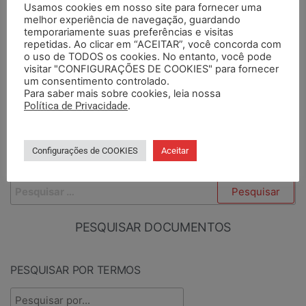
Usamos cookies em nosso site para fornecer uma
melhor experiência de navegação, guardando
ANTERIORES
PRÓXIMO
temporariamente suas preferências e visitas
repetidas. Ao clicar em “ACEITAR”, você concorda com
Transposição: SEMAPI
SEMAPI discute com
o uso de TODOS os cookies. No entanto, você pode
deve debater com
governo participação na
visitar "CONFIGURAÇÕES DE COOKIES" para fornecer
um consentimento controlado.
governo decreto que
comissão especial da
Para saber mais sobre cookies, leia nossa
institui Comissão Especial
transposição
Política de Privacidade
.
Configurações de COOKIES
Aceitar
PESQUISAR
PESQUISAR DOCUMENTOS
PESQUISAR POR TERMOS