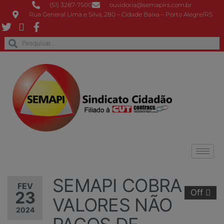
(51) 3287-7500
ouvidoria@semapirs.com.br
Rua General Lima e Silva, 280 – Cidade Baixa – Porto Alegre/RS
SEMAPI COBRA
FEV
Off
23
VALORES NÃO
2024