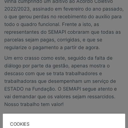
vinha cumprindo um aditivo ao Acordo Coletivo
2022/2023, assinado em fevereiro do ano passado,
o que gerou perdas no recebimento do auxílio para
todo o quadro funcional. Frente a isto, as
representantes do SEMAPI cobraram que todas as
parcelas sejam pagas, corrigidas, e que se
regularize o pagamento a partir de agora.
Um erro crasso como este, seguido da falta de
diálogo por parte da gestão, apenas mostra o
descaso com que se trata trabalhadores e
trabalhadoras que desempenham um serviço de
ESTADO na Fundação. O SEMAPI segue atento e
vai demandar que os valores sejam ressarcidos.
Nosso trabalho tem valor!
Publicado em
Notícias
Notícias em Destaque
COOKIES
Tags
auxilio saude
direitos
FPE
pagamento
semapi