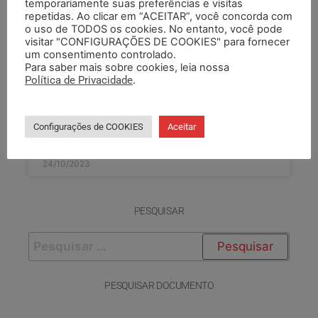
temporariamente suas preferências e visitas
SEGUEM SEM SEGURANÇA
repetidas. Ao clicar em “ACEITAR”, você concorda com
o uso de TODOS os cookies. No entanto, você pode
Quase dois meses após a Brigada Militar deixar
visitar "CONFIGURAÇÕES DE COOKIES" para fornecer
os postos nas unidades prisionais e
um consentimento controlado.
socioeducativas no Estado, unidades da
Para saber mais sobre cookies, leia nossa
Fundação de Atendimento Socioeducativo (FASE)
Política de Privacidade
.
no
Configurações de COOKIES
Aceitar
LEIA COMPLETO »
24/10/2023
PESQUISAR
PESQUISAR DOCUMENTO