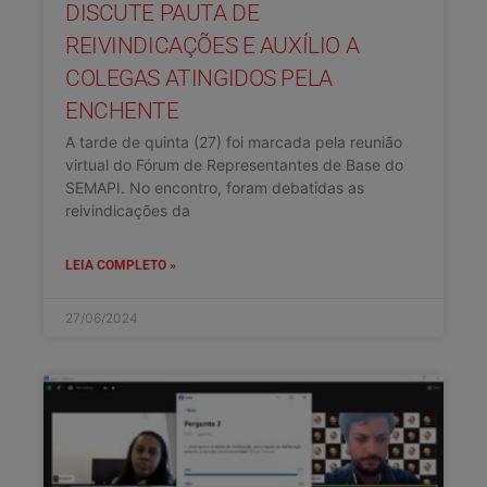
DISCUTE PAUTA DE
REIVINDICAÇÕES E AUXÍLIO A
COLEGAS ATINGIDOS PELA
ENCHENTE
A tarde de quinta (27) foi marcada pela reunião
virtual do Fórum de Representantes de Base do
SEMAPI. No encontro, foram debatidas as
reivindicações da
LEIA COMPLETO »
27/06/2024