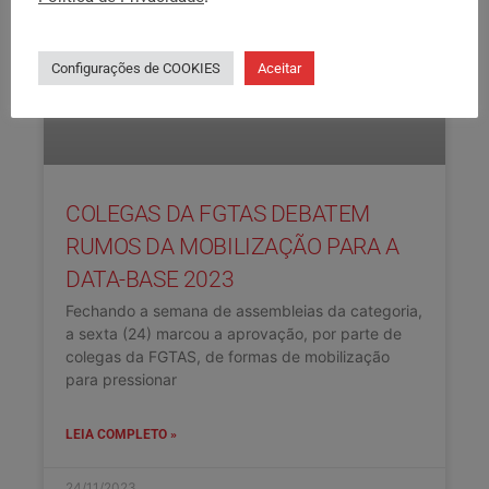
Configurações de COOKIES
Aceitar
COLEGAS DA FGTAS DEBATEM
RUMOS DA MOBILIZAÇÃO PARA A
DATA-BASE 2023
Fechando a semana de assembleias da categoria,
a sexta (24) marcou a aprovação, por parte de
colegas da FGTAS, de formas de mobilização
para pressionar
LEIA COMPLETO »
24/11/2023