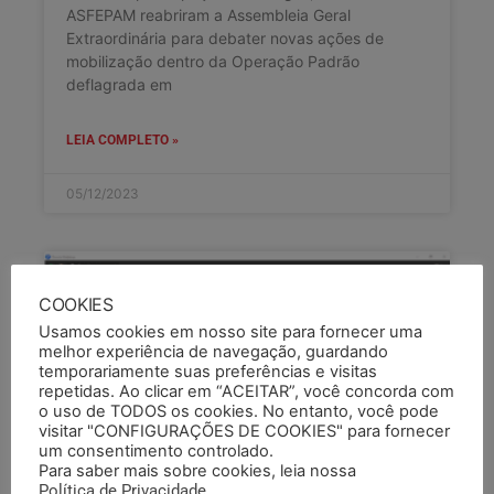
ASFEPAM reabriram a Assembleia Geral
Extraordinária para debater novas ações de
mobilização dentro da Operação Padrão
deflagrada em
LEIA COMPLETO »
05/12/2023
COOKIES
Usamos cookies em nosso site para fornecer uma
melhor experiência de navegação, guardando
temporariamente suas preferências e visitas
repetidas. Ao clicar em “ACEITAR”, você concorda com
o uso de TODOS os cookies. No entanto, você pode
visitar "CONFIGURAÇÕES DE COOKIES" para fornecer
um consentimento controlado.
Para saber mais sobre cookies, leia nossa
Política de Privacidade
.