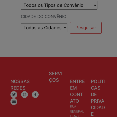
CIDADE DO CONVÊNIO
SERVI
ÇOS
NOSSAS
ENTRE
POLÍTI
REDES
EM
CAS
CONT
DE
ATO
PRIVA
RUA
CIDAD
GENERAL
E
LIMA E