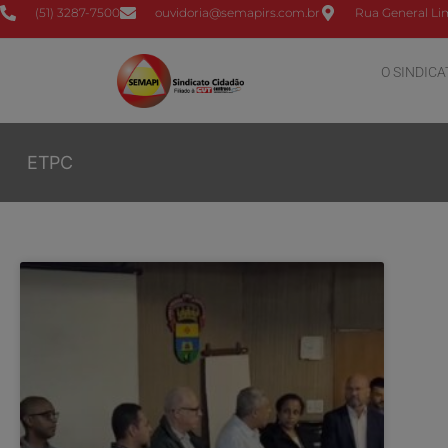
(51) 3287-7500
ouvidoria@semapirs.com.br
Rua General Lim
O SINDICA
ETPC