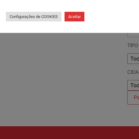
PES
Configurações de COOKIES
Aceitar
TIPO
CID