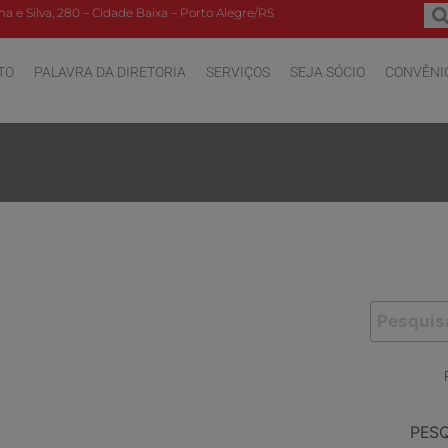
a e Silva, 280 – Cidade Baixa – Porto Alegre/RS
TO
PALAVRA DA DIRETORIA
SERVIÇOS
SEJA SÓCIO
CONVÊNI
PES