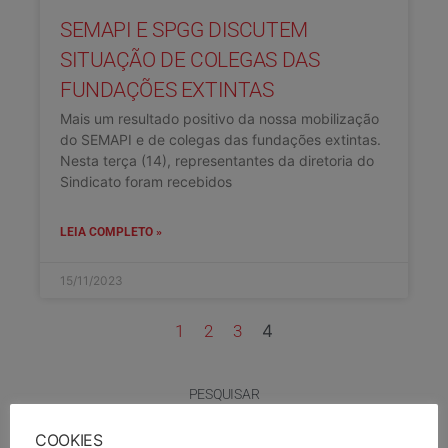
SEMAPI E SPGG DISCUTEM
SITUAÇÃO DE COLEGAS DAS
FUNDAÇÕES EXTINTAS
Mais um resultado positivo da nossa mobilização
do SEMAPI e de colegas das fundações extintas.
Nesta terça (14), representantes da diretoria do
Sindicato foram recebidos
LEIA COMPLETO »
15/11/2023
1
2
3
4
PESQUISAR
COOKIES