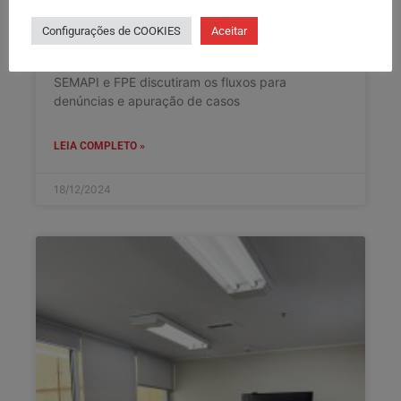
INSTITUIÇÃO
Configurações de COOKIES
Aceitar
Em reunião ocorrida na última quarta (18),
comissão paritária formada por representantes de
SEMAPI e FPE discutiram os fluxos para
denúncias e apuração de casos
LEIA COMPLETO »
18/12/2024