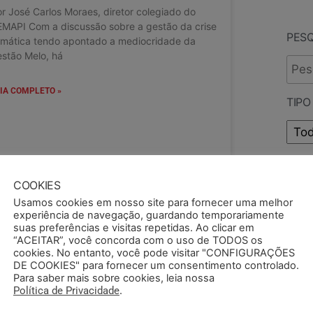
r José Carlos Moraes, diretor colegiado do
EMAPI Com a discussão sobre a gestão da crise
PES
imática tendo apontado a mediocridade da
stão Melo, há
IA COMPLETO »
TIPO
CID
COOKIES
Usamos cookies em nosso site para fornecer uma melhor
experiência de navegação, guardando temporariamente
suas preferências e visitas repetidas. Ao clicar em
/07/2024
“ACEITAR”, você concorda com o uso de TODOS os
cookies. No entanto, você pode visitar "CONFIGURAÇÕES
DE COOKIES" para fornecer um consentimento controlado.
Para saber mais sobre cookies, leia nossa
Política de Privacidade
.