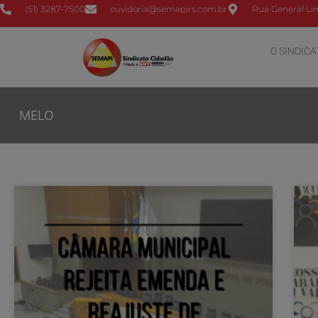
(51) 3287-7500
ouvidoria@semapirs.com.br
Rua General Lim
O SINDICA
MELO