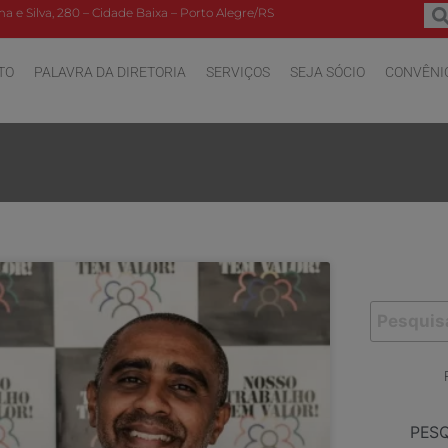
a e Silva, 280 – Cidade Baixa – Porto Alegre/RS
TO
PALAVRA DA DIRETORIA
SERVIÇOS
SEJA SÓCIO
CONVÊNI
PES