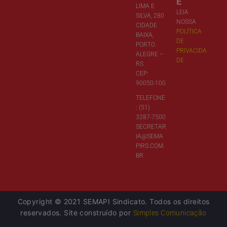
E
LIMA E
LEIA
SILVA, 280
NOSSA
CIDADE
POLÍTICA
BAIXA,
DE
PORTO
PRIVACIDA
ALEGRE –
DE
RS
CEP:
90050-100
TELEFONE
: (51)
3287-7500
SECRETAR
IA@SEMA
PIRS.COM.
BR
Copyright © 2021 SEMAPI Sindicato. Todos os direitos
reservados. Site construído por
Simples Comunicação