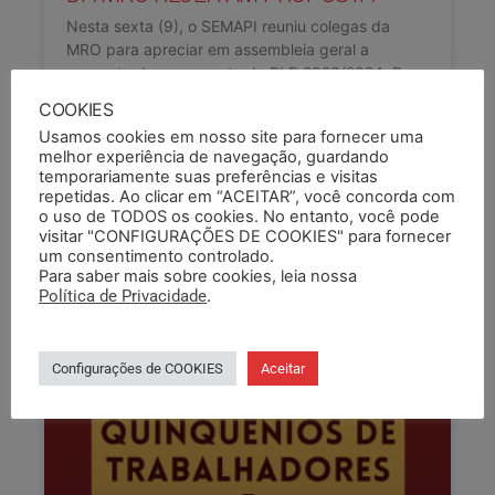
Nesta sexta (9), o SEMAPI reuniu colegas da
MRO para apreciar em assembleia geral a
proposta de pagamento do PLR 2023/2024. Por
conta da grande
COOKIES
Usamos cookies em nosso site para fornecer uma
LEIA COMPLETO »
melhor experiência de navegação, guardando
temporariamente suas preferências e visitas
repetidas. Ao clicar em “ACEITAR”, você concorda com
09/08/2024
o uso de TODOS os cookies. No entanto, você pode
visitar "CONFIGURAÇÕES DE COOKIES" para fornecer
um consentimento controlado.
Para saber mais sobre cookies, leia nossa
Política de Privacidade
.
Configurações de COOKIES
Aceitar