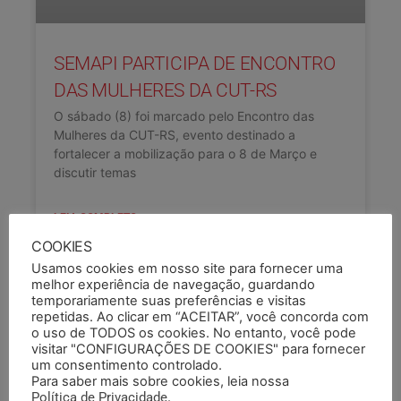
SEMAPI PARTICIPA DE ENCONTRO
DAS MULHERES DA CUT-RS
O sábado (8) foi marcado pelo Encontro das
Mulheres da CUT-RS, evento destinado a
fortalecer a mobilização para o 8 de Março e
discutir temas
LEIA COMPLETO »
COOKIES
10/02/2025
Usamos cookies em nosso site para fornecer uma
melhor experiência de navegação, guardando
temporariamente suas preferências e visitas
repetidas. Ao clicar em “ACEITAR”, você concorda com
o uso de TODOS os cookies. No entanto, você pode
visitar "CONFIGURAÇÕES DE COOKIES" para fornecer
um consentimento controlado.
Para saber mais sobre cookies, leia nossa
Política de Privacidade
.