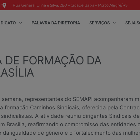
r
Rua General Lima e Silva, 280 – Cidade Baixa – Porto Alegre/RS
NDICATO
PALAVRA DA DIRETORIA
SERVIÇOS
SEJA S
A DE FORMAÇÃO DA
ASÍLIA
a semana, representantes do SEMAPI acompanharam m
a formação Caminhos Sindicais, oferecida pela Contrac
sindicalistas. A atividade reuniu dirigentes Sindicais d
em Brasília, reafirmando o compromisso das entidades 
 da igualdade de gênero e o fortalecimento das mulhe