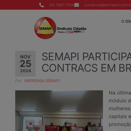
(51) 3287-7500
ouvidoria@semapirs.com.b
O SI
SEMAPI PARTICIP
NOV
25
CONTRACS EM BR
2024
Por
IMPRENSA SEMAPI
Na últim
módulo d
mulheres 
capitais 
promoção