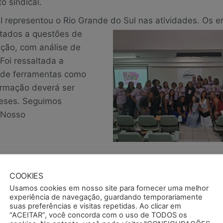
 sindical.
 representou o Rio Grande do Sul nas atividades.
Os en
ltados a questões de
ção, com análise de
Foi ressaltada a
o de ferramentas como
ormação deverá ser
eses. Seguimos
! Nosso
nhos sindicais
contracs
formação
mulheres
semapi
sindicalistas
COOKIES
Usamos cookies em nosso site para fornecer uma melhor
experiência de navegação, guardando temporariamente
dação
Fórum das Entidades tem primeira reuniã
suas preferências e visitas repetidas. Ao clicar em
presidente da EMATER/R
“ACEITAR”, você concorda com o uso de TODOS os