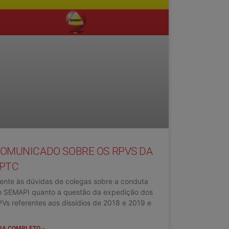
OMUNICADO SOBRE OS RPVS DA
PTC
ente às dúvidas de colegas sobre a conduta
o SEMAPI quanto a questão da expedição dos
Vs referentes aos dissídios de 2018 e 2019 e
IA COMPLETO »