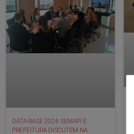
D
E
C
DATA-BASE 2024: SEMAPI E
Mi
PREFEITURA DISCUTEM NA
m