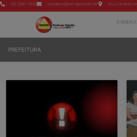
(51) 3287-7500
ouvidoria@semapirs.com.br
Rua General Lim
O SINDICA
PREFEITURA