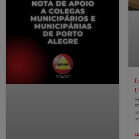
D
D
Ne
E
na
so
LE