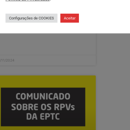
PTC pela data-base 2024.
IA COMPLETO »
Configurações de COOKIES
Aceitar
/11/2024