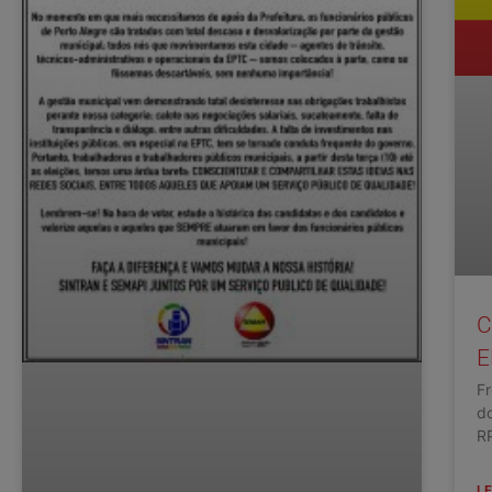
C
E
Fr
d
RP
LE