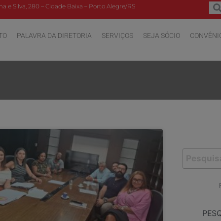
a e Silva, 280 – Cidade Baixa – Porto Alegre/RS
TO
PALAVRA DA DIRETORIA
SERVIÇOS
SEJA SÓCIO
CONVÊNI
PES