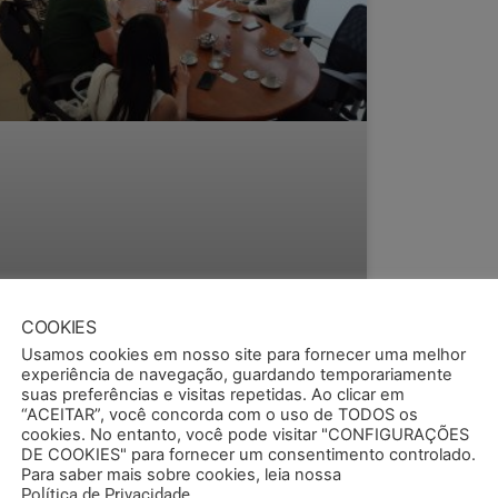
COOKIES
Usamos cookies em nosso site para fornecer uma melhor
ATA-BASE 2024: MEDIAÇÃO COM
experiência de navegação, guardando temporariamente
suas preferências e visitas repetidas. Ao clicar em
PTC ACABA EM IMPASSE
“ACEITAR”, você concorda com o uso de TODOS os
cookies. No entanto, você pode visitar "CONFIGURAÇÕES
ontando com a presença de representantes do
DE COOKIES" para fornecer um consentimento controlado.
nistério Público do Trabalho (MPT), aconteceu
Para saber mais sobre cookies, leia nossa
ais uma mesa de mediação entre SEMAPI e
Política de Privacidade
.