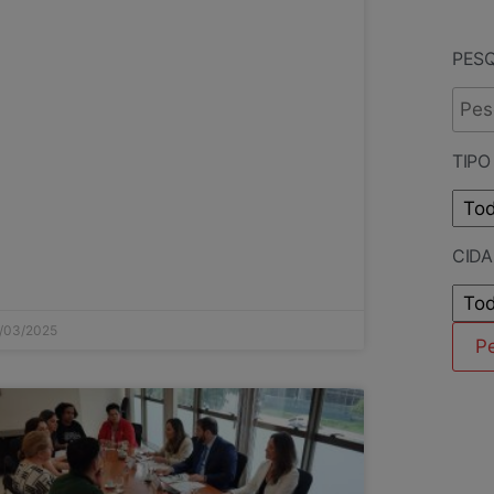
PES
TIPO
CID
/03/2025