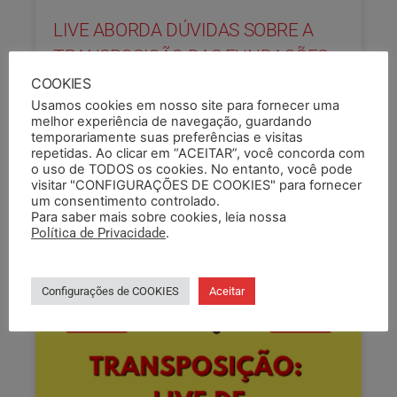
LIVE ABORDA DÚVIDAS SOBRE A
TRANSPOSIÇÃO DAS FUNDAÇÕES
Nesta quarta (2), o SEMAPI promoveu, junto a
COOKIES
suas assessorias jurídicas, uma live para tirar
Usamos cookies em nosso site para fornecer uma
dúvidas sobre o processo de transposição das
melhor experiência de navegação, guardando
temporariamente suas preferências e visitas
fundações. Além de
repetidas. Ao clicar em “ACEITAR”, você concorda com
o uso de TODOS os cookies. No entanto, você pode
LEIA COMPLETO »
visitar "CONFIGURAÇÕES DE COOKIES" para fornecer
um consentimento controlado.
Para saber mais sobre cookies, leia nossa
03/10/2024
Política de Privacidade
.
Configurações de COOKIES
Aceitar