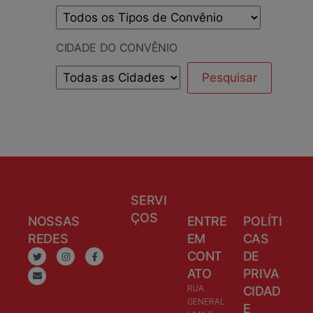
CIDADE DO CONVÊNIO
SERVI
ÇOS
NOSSAS
ENTRE
POLÍTI
REDES
EM
CAS
CONT
DE
ATO
PRIVA
RUA
CIDAD
GENERAL
E