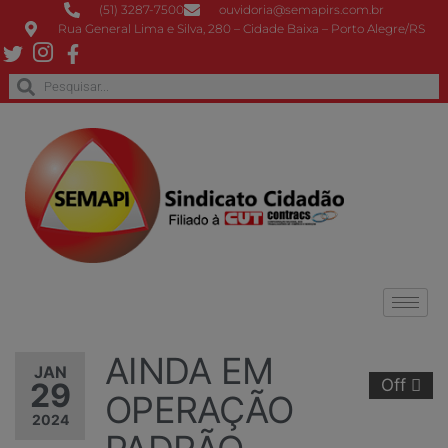
(51) 3287-7500
ouvidoria@semapirs.com.br
Rua General Lima e Silva, 280 – Cidade Baixa – Porto Alegre/RS
AINDA EM
JAN
Off
29
OPERAÇÃO
2024