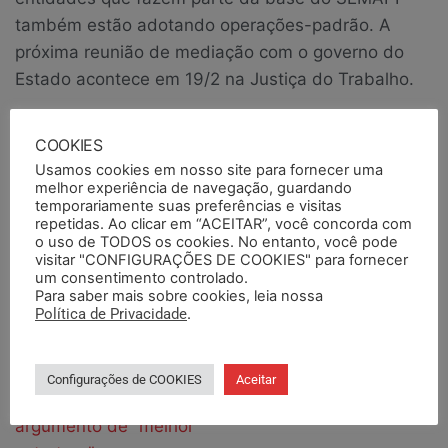
também estão adotando operações-padrão. A
próxima reunião de mediação com o governo do
Estado acontece em 19/2 na Justiça do Trabalho.
COOKIES
Usamos cookies em nosso site para fornecer uma
melhor experiência de navegação, guardando
FOTO: Divulgação/Comissão de Mobilização FEPAM
temporariamente suas preferências e visitas
repetidas. Ao clicar em “ACEITAR”, você concorda com
Publicado em
Notícias
Notícias em Destaque
o uso de TODOS os cookies. No entanto, você pode
visitar "CONFIGURAÇÕES DE COOKIES" para fornecer
Tags
agro
database
fepam
fiscalizacao
operacaopadrao
um consentimento controlado.
Para saber mais sobre cookies, leia nossa
Política de Privacidade
.
ANTERIORES
PRÓXIMO
Adultos da FPE:
Saúde e mental e
governo justifica
trabalho
Configurações de COOKIES
Aceitar
transferências com
argumento de “melhor