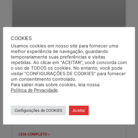
COOKIES
Usamos cookies em nosso site para fornecer uma
SEMAPI PARTICIPA DE
melhor experiência de navegação, guardando
LANÇAMENTO DA FRENTE
temporariamente suas preferências e visitas
repetidas. Ao clicar em “ACEITAR”, você concorda com
PARLAMENTAR EM FAVOR DOS
o uso de TODOS os cookies. No entanto, você pode
visitar "CONFIGURAÇÕES DE COOKIES" para fornecer
PROFISSIONAIS DO SISTEMA
um consentimento controlado.
SOCIOEDUCATIVO
Para saber mais sobre cookies, leia nossa
Política de Privacidade
.
Representantes do SEMAPI estiveram em Brasília
durante esta semana para participar do
lançamento da Frente Parlamentar em Favor dos
Configurações de COOKIES
Aceitar
Profissionais do Sistema Socioeducativo. O
evento
LEIA COMPLETO »