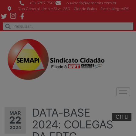
(51) 3287-7500
ouvidoria@semapirs.com.br
Rua General Lima e Silva, 280 – Cidade Baixa – Porto Alegre/RS
DATA-BASE
MAR
Off
22
2024: COLEGAS
2024