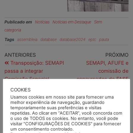
Publicado em
Notícias
Notícias em Destaque
Sem
categoria
Tags
assembleia
database
database2024
eptc
pauta
ANTERIORES
PRÓXIMO
Transposição: SEMAPI
SEMAPI, AFUFE e
passa a integrar
comissão de
Comissão Especial
concursados da FASE
visitam obras do CASE
COOKIES
Osório
Usamos cookies em nosso site para fornecer uma
melhor experiência de navegação, guardando
temporariamente suas preferências e visitas
repetidas. Ao clicar em “ACEITAR”, você concorda com
PESQUISAR
o uso de TODOS os cookies. No entanto, você pode
visitar "CONFIGURAÇÕES DE COOKIES" para fornecer
um consentimento controlado.