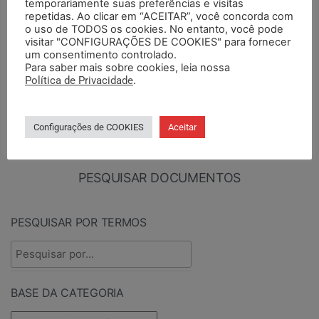
temporariamente suas preferências e visitas
SEMAPI demanda que
SEMAPI oficia FPE sobre
repetidas. Ao clicar em “ACEITAR”, você concorda com
o uso de TODOS os cookies. No entanto, você pode
UERGS emposse reitor
processo de promoções
visitar "CONFIGURAÇÕES DE COOKIES" para fornecer
eleito
2022
um consentimento controlado.
Para saber mais sobre cookies, leia nossa
Política de Privacidade
.
PESQUISAR
Configurações de COOKIES
Aceitar
PESQUISAR DOCUMENTOS
PESQUISAR POR TERMOS
BASE DA CATEGORIA