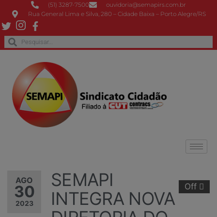
(51) 3287-7500
ouvidoria@semapirs.com.br
Rua General Lima e Silva, 280 – Cidade Baixa – Porto Alegre/RS
SEMAPI
AGO
Off
30
INTEGRA NOVA
2023