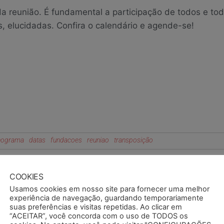
da reunião. É fundamental a participação de todos e to
, elucidadas. Confira o calendário e agende-se!
nograma
datas
fundacoes
reuniao
transposição
COOKIES
tado
SEMAPI participa de formação da Contracs em B
Usamos cookies em nosso site para fornecer uma melhor
experiência de navegação, guardando temporariamente
suas preferências e visitas repetidas. Ao clicar em
“ACEITAR”, você concorda com o uso de TODOS os