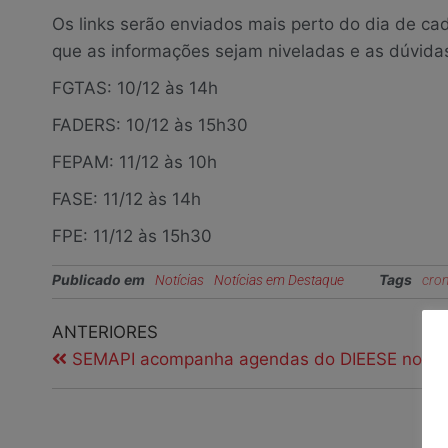
Os links serão enviados mais perto do dia de ca
que as informações sejam niveladas e as dúvidas
FGTAS: 10/12 às 14h
FADERS: 10/12 às 15h30
FEPAM: 11/12 às 10h
FASE: 11/12 às 14h
FPE: 11/12 às 15h30
Publicado em
Tags
Notícias
Notícias em Destaque
cro
ANTERIORES
SEMAPI acompanha agendas do DIEESE no Es