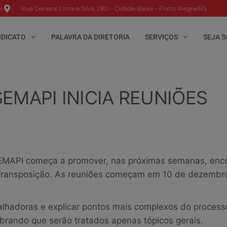
r
Rua General Lima e Silva, 280 – Cidade Baixa – Porto Alegre/RS
NDICATO
PALAVRA DA DIRETORIA
SERVIÇOS
SEJA S
EMAPI INICIA REUNIÕES
 SEMAPI começa a promover, nas próximas semanas, enc
 Transposição. As reuniões começam em 10 de dezembro
alhadoras e explicar pontos mais complexos do process
brando que serão tratados apenas tópicos gerais.